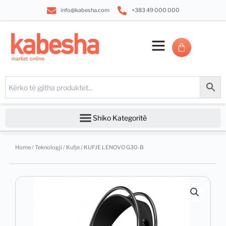
Skip
info@kabesha.com
+383 49 000 000
to
content
CART
Home
/
Teknologji
/
Kufje
/ KUFJE LENOVO G30-B