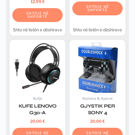
12,99
€
SHTOJE NË
SHPORTË
SHTOJE NË
SHPORTË
Shto në listën e dëshirave
Shto në listën e dëshirave
Kufje
Kamera & Aparat
KUFE LENOVO
GJYSTIK PER
G30-A
SONY 4
20,00
€
20,00
€
SHTOJE NË
SHTOJE NË