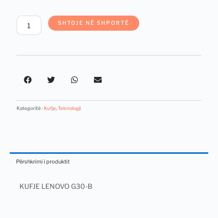
KUFJE
SHTOJE NË SHPORTË
LENOVO
G30-
B
quantity
Kategoritë :
Kufje
,
Teknologji
Përshkrimi i produktit
KUFJE LENOVO G30-B