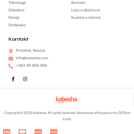
Teknologji
Kontakti
Shkollore
Lista e dëshirave
Fëmijë
Kushtet e kthimit
Shtëpiake
Kontakt
Prishtinë, Kosovë
info@kabesha.com
+383 49 000 000
F
I
a
n
c
s
e
t
b
a
o
g
o
r
k
a
Copyright © 2025 Kabesha. All rights reserved. Developed with passion by DSTech
-
m
f
Code.