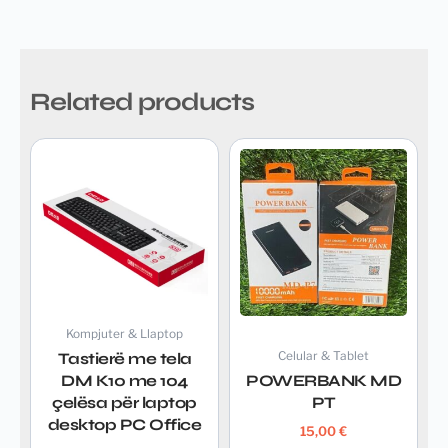
Related products
Kompjuter & Llaptop
Tastierë me tela
Celular & Tablet
DM K10 me 104
POWERBANK MD
çelësa për laptop
PT
desktop PC Office
15,00
€