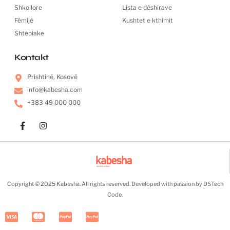
Shkollore
Lista e dëshirave
Fëmijë
Kushtet e kthimit
Shtëpiake
Kontakt
Prishtinë, Kosovë
info@kabesha.com
+383 49 000 000
F
I
a
n
c
s
e
t
b
a
o
g
o
r
k
a
Copyright © 2025 Kabesha. All rights reserved. Developed with passion by DSTech
-
m
f
Code.